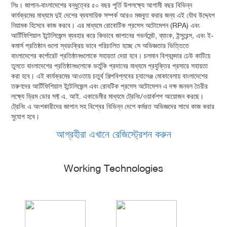
লিঃ। জাপান-বাংলাদেশের বন্ধুত্বের ৫০ বছর পূর্তি উপলক্ষ্যে আগামী বছর বিভিন্ন
কার্যক্রমের মাধ্যমে দুই দেশের ব্যবসায়িক সম্পর্ক আরও মজবুত করার জন্য এই যৌথ উদ্দ্যেগ
নিয়ামক হিসেবে কাজ করবে। এর মাধ্যমে রোবোটিক প্রসেস অটোমেশন (RPA) এবং
আর্টিফিশিয়াল ইন্টেলিজেন্স ব্যবহার করে কিভাবে জাপানের গভর্নমেন্ট, ব্যাংক, ইন্সুরেন্স, এবং ই-
কমার্স প্রতিষ্ঠান গুলো স্বয়ংক্রিয় ভাবে পরিচালিত হচ্ছে সে অভিজ্ঞতার ভিত্তিতে
বাংলাদেশের কর্পোরেট প্রতিষ্ঠানগুলোকে সহায়তা দেয়া হবে। চলমান বিশ্বমন্দার ঢেউ কাটিয়ে
তুলতে বাংলাদেশের প্রতিষ্ঠানগুলোকে ভর্তুকি প্রদানের মাধ্যমে প্রযুক্তির প্রসারে সহায়তা
করা হবে। এই কার্যক্রমের আওতায় চতুর্থ শিল্পবিপ্লবের চ্যালেঞ্জ মোকাবেলায় বাংলাদেশের
তরুণদের আর্টিফিশিয়াল ইন্টেলিজেন্স এবং রোবটিক প্রসেস অটোমেশন এ দক্ষ জনবল তৈরীর
লক্ষ্যে ড্রিম ডোর সফ্ট এ. আই. একাডেমীর মাধ্যমে ট্রেনিং/ওয়ার্কশপ আয়োজন করছে।
ট্রেনিং এ অংশকারীদের জাপান সহ বিশ্বের বিভিন্ন দেশে কর্মরত অভিজ্ঞদের সাথে কাজ করার
সুযোগ হবে।
আগ্রহীরা এখানে রেজিস্ট্রেশন করুন
Working Technologies