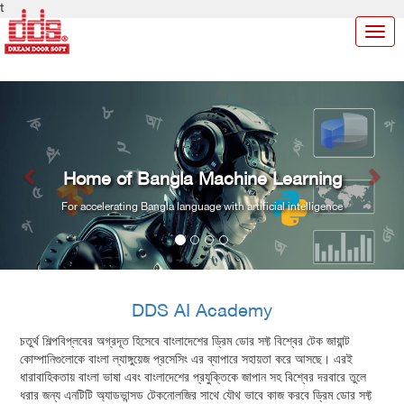
t
Togg
navig
Previous
Nex
Home of Bangla Machine Learning
For accelerating Bangla language with artificial intelligence
DDS AI Academy
চতুর্থ শিল্পবিপ্লবের অগ্রদূত হিসেবে বাংলাদেশের ড্রিম ডোর সফ্ট বিশ্বের টেক জায়ান্ট
কোম্পানিগুলোকে বাংলা ল্যাঙ্গুয়েজ প্রসেসিং এর ব্যাপারে সহায়তা করে আসছে। এরই
ধারাবাহিকতায় বাংলা ভাষা এবং বাংলাদেশের প্রযুক্তিকে জাপান সহ বিশ্বের দরবারে তুলে
ধরার জন্য এনটিটি অ্যাডভান্সড টেকনোলজির সাথে যৌথ ভাবে কাজ করবে ড্রিম ডোর সফ্ট