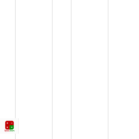
হিসাব-নিকাশ